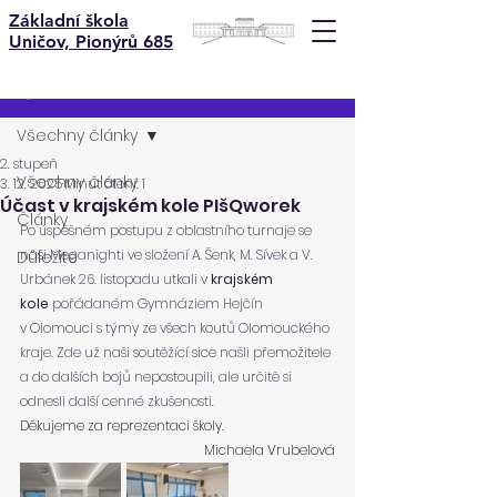
Základní škola
Uničov, Pionýrů 685
Příspěvek
Všechny články
2. stupeň
Všechny články
3. 12. 2025
Minut čtení: 1
Účast v krajském kole PIšQworek
Články
Po úspěšném postupu z oblastního turnaje se 
naši Meganighti ve složení A. Šenk, M. Sívek a V. 
Důležité
Urbánek 26. listopadu utkali v 
krajském
kole
 pořádaném Gymnáziem Hejčín 
v Olomouci
s týmy ze všech koutů Olomouckého 
kraje. Zde už naši soutěžící sice našli přemožitele 
a do dalších bojů nepostoupili, ale určitě si 
odnesli další cenné zkušenosti.
Děkujeme za reprezentaci školy.
Michaela Vrubelová