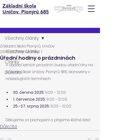
Základní škola
Uničov, Pionýrů 685
Příspěvek
Všechny články
Základní škola Pionýrů, Uničov
Všechny články
26. 6. 2025
Minut čtení: 1
Úřední hodiny o prázdninách
Články
V období letních prázdnin budou úřední dny na 
Základní škole Uničov, Pionýrů 685, stanoveny v 
Důležité
následujících termínech:
30. června 2025
: 9:00 – 12:00
1. července 2025
: 9:00 – 12:00
25.–27. srpna 2025
: 9:00 – 12:00
Děkujeme za pochopení a přejeme klidné léto!
Důležité