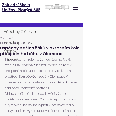
Základní škola
Uničov, Pionýrů 685
Příspěvek
Všechny články
2. stupeň
Všechny články
10. 10. 2024
Minut čtení: 1
Úspěchy našich žáků v okresním kole
Články
přespolního běhu v Olomouci
S radostí oznamujeme, že naši žáci ze 7. a 9. 
Důležité
ročníku se úspěšně zúčastnili okresního kola v 
přespolním běhu, které se konalo v krásném 
prostředí Bezručových sadů v Olomouci. V 
konkurenci 13 škol z celého olomouckého kraje se 
naši běžci rozhodně neztratili!
Chlapci ze 7. ročníku podali skvělý výkon a 
umístili se na úžasném 2. místě. Jejich bojovnost 
a týmový duch se jim vyplatily, což se odrazilo 
na vynikajícím výsledku. Deváťáci se také nedali 