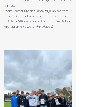
zahanbit a v silné konkurenci vybojovali výborné 
3. místo.
Všem účastníkům děkujeme za jejich sportovní 
nasazení, odhodlání a vzornou reprezentaci 
naší školy. Těšíme se na další sportovní úspěchy a 
gratulujeme k dosaženým výsledkům!