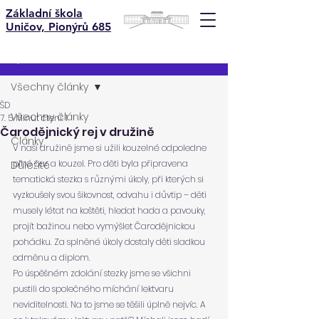
Základní škola
Uničov, Pionýrů 685
Příspěvek
Všechny články
ŠD
Všechny články
7. 5.
Minut čtení: 1
Čarodějnický rej v družině
Články
V naší družině jsme si užili kouzelné odpoledne 
plné čar a kouzel. Pro děti byla připravena 
Důležité
tematická stezka s různými úkoly, při kterých si 
vyzkoušely svou šikovnost, odvahu i důvtip – děti 
musely létat na koštěti, hledat hada a pavouky, 
projít bažinou nebo vymýšlet Čarodějnickou 
pohádku. Za splněné úkoly dostaly děti sladkou 
odměnu a diplom.
Po úspěšném zdolání stezky jsme se všichni 
pustili do společného míchání lektvaru 
neviditelnosti. Na to jsme se těšili úplně nejvíc. A 