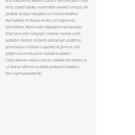
co k takovému lektvaru patří? Míchali jsem hadí 
sliny, zaječí bobky, rozemleté veverčí chlupy, vílí 
prášek, drápy netopýra a mnoho dalšího. 
Nechyběla fantazie, smích ani tajemná 
atmosféra, která celé odpoledne provázela.
Když se k nám připojili i rodiče, mohlo začít 
opékání dobrot. Krásné počasí jen podtrhlo 
pohodovou náladu a společně jsme si užili 
příjemné chvíle plné radosti a sdílení.
Celá akce se nesla v duchu skvělé atmosféry a 
už teď se těšíme na další podobná setkání.
Tým vychovatelek ŠD