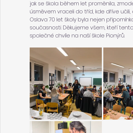
jak se škola během let proměnila, zmodern
úsměvem vraceli do tříd, kde dříve učili, 
Oslava 70 let školy byla nejen připomínk
současnosti. Děkujeme všem, kteří tento 
společné chvíle na naší škole Pionýrů.