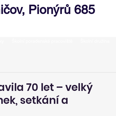
ičov, Pionýrů 685
ky
Školní poradenské pracoviště
Školní družina
vila 70 let – velký
ek, setkání a