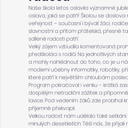
Naše škola letos oslavila významné jubil
oslava, jaká se patří! Školou se doslova ro
veřejnost – současní i bývalí žáci, rodič
slavnostní a přitom přátelská, přesně t
sdílené radosti patří.
Velký zájem vzbudila komentovaná prohlíd
předškoláci s rodiči. Na jednotlivých sta
a mohly nahlédnout do toho, co je u nás 
moderní učebny informatiky, robotiky, př
které patří k největším chloubám posledn
Program pokračoval i venku – krátká zas
dospělým netradiční zážitek a připomněl
lavice. Pod vedením žáků zde probíhal kr
příjemně překvapil.
Velkou radost nám udělalo také setkání s
minulých desetiletích. Těší nás, že přijali