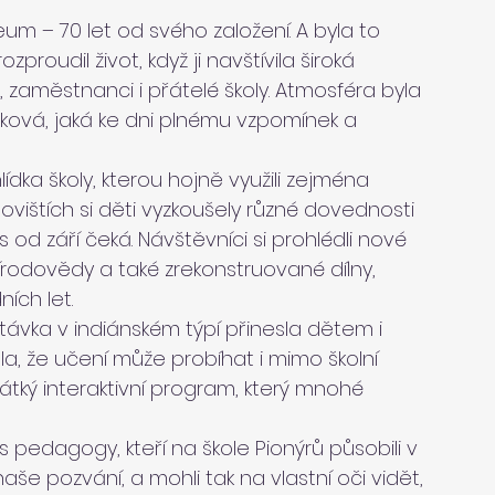
eum – 70 let od svého založení. A byla to 
zproudil život, když ji navštívila široká 
e, zaměstnanci i přátelé školy. Atmosféra byla 
aková, jaká ke dni plnému vzpomínek a 
ka školy, kterou hojně využili zejména 
novištích si děti vyzkoušely různé dovednosti 
od září čeká. Návštěvníci si prohlédli nové 
írodovědy a také zrekonstruované dílny, 
ích let.
távka v indiánském týpí přinesla dětem i 
a, že učení může probíhat i mimo školní 
átký interaktivní program, který mnohé 
 pedagogy, kteří na škole Pionýrů působili v 
 naše pozvání, a mohli tak na vlastní oči vidět, 