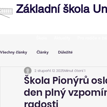
Základní škola Un
Škola
Aktuality
Pro rodiče a žá
Všechny články
Články
Důležité
2. stupeň
1. 12. 2025
Minut čtení: 1
Škola Pionýrů osla
den plný vzpomín
radosti