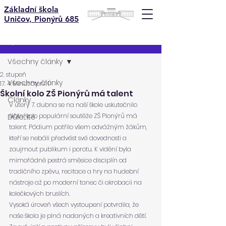
Základní škola
Uničov, Pionýrů 685
Příspěvek
Všechny články
2. stupeň
Všechny články
17. 4.
Minut čtení: 1
Školní kolo ZŠ Pionýrů má talent
Články
V úterý 7. dubna se na naší škole uskutečnilo 
školní kolo populární soutěže ZŠ Pionýrů má 
Důležité
talent. Pódium patřilo všem odvážným žákům, 
kteří se nebáli předvést své dovednosti a 
zaujmout publikum i porotu. K vidění byla 
mimořádně pestrá směsice disciplín od 
tradičního zpěvu, recitace a hry na hudební 
nástroje až po moderní tanec či akrobacii na 
kolečkových bruslích.
Vysoká úroveň všech vystoupení potvrdila, že 
naše škola je plná nadaných a kreativních dětí. 