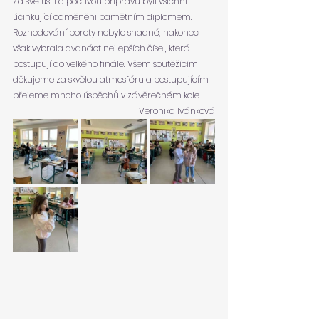
Za své úsilí a poctivou přípravu byli všichni 
účinkující odměněni pamětním diplomem. 
Rozhodování poroty nebylo snadné, nakonec 
však vybrala dvanáct nejlepších čísel, která 
postupují do velkého finále. Všem soutěžícím 
děkujeme za skvělou atmosféru a postupujícím 
přejeme mnoho úspěchů v závěrečném kole.
Veronika Ivánková