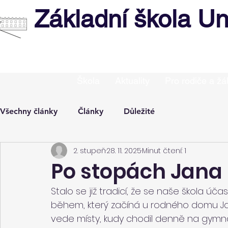
Základní škola Un
Škola
Aktuality
Pro rodiče a žá
Všechny články
Články
Důležité
2. stupeň
28. 11. 2025
Minut čtení: 1
Po stopách Jana 
Stalo se již tradicí, že se naše škola úč
během, který začíná u rodného domu Ja
vede místy, kudy chodil denně na gymná