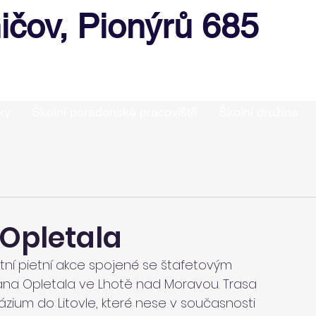
ičov, Pionýrů 685
ky
Školní poradenské pracoviště
Školní družina
Opletala
astní pietní akce spojené se štafetovým 
na Opletala ve Lhotě nad Moravou. Trasa 
zium do Litovle, které nese v současnosti 