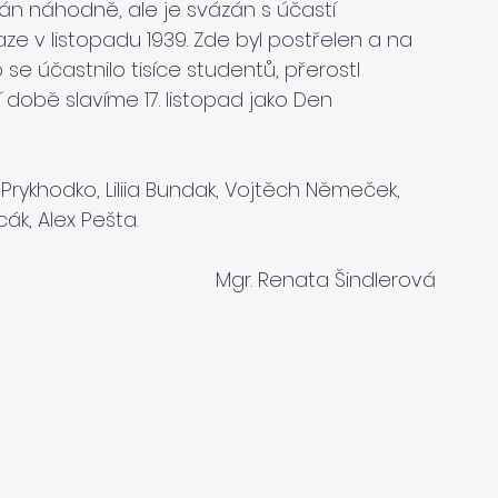
án náhodně, ale je svázán s účastí 
e v listopadu 1939. Zde byl postřelen a na 
se účastnilo tisíce studentů, přerostl 
 době slavíme 17. listopad jako Den 
 Prykhodko, Liliia Bundak, Vojtěch Němeček, 
ák, Alex Pešta.
Mgr. Renata Šindlerová