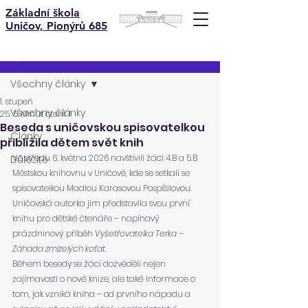
Základní škola
Uničov, Pionýrů 685
Příspěvek
Všechny články
1. stupeň
Všechny články
25. 5.
Minut čtení: 1
Beseda s uničovskou spisovatelkou
Články
přiblížila dětem svět knih
Ve středu 6. května 2026 navštívili žáci 4.B a 5.B 
Důležité
Městskou knihovnu v Uničově, kde se setkali se 
spisovatelkou Madlou Karasovou Pospíšilovou. 
Uničovská autorka jim představila svou první 
knihu pro dětské čtenáře – napínavý 
prázdninový příběh 
Vyšetřovatelka Terka – 
Záhada zmizelých koťat.
Během besedy se žáci dozvěděli nejen 
zajímavosti o nové knize, ale také informace o 
tom, jak vzniká kniha – od prvního nápadu a 