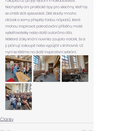
rukopisu až po její vydání v nakladatelství. 
Nechyběly ani praktické tipy pro všechny, kteří by 
se chtěli stát spisovateli. Děti kladly mnoho 
otázek a samy přispěly řadou nápadů, které 
mohou inspirovat pokračování příběhu malé 
vyšetřovatelky nebo další autorčina díla.
Některé žáky knižní novinka zaujala natolik, že si 
ji plánují zakoupit nebo vypůjčit v knihovně. Už 
nyní se těšíme na další inspirativní setkání.
Články