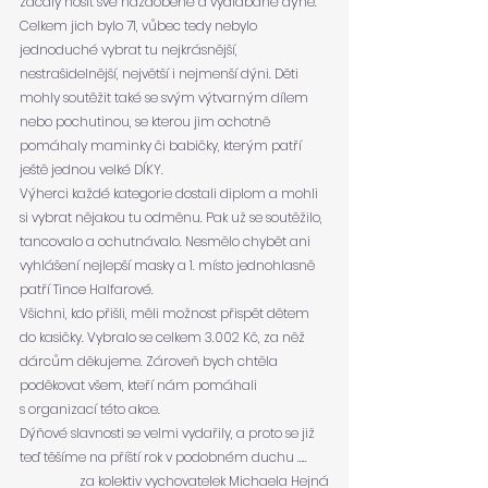
začaly nosit své nazdobené a vydlabané dýně. 
Celkem jich bylo 71, vůbec tedy nebylo 
jednoduché vybrat tu nejkrásnější, 
nestrašidelnější, největší i nejmenší dýni. Děti 
mohly soutěžit také se svým výtvarným dílem 
nebo pochutinou, se kterou jim ochotně 
pomáhaly maminky či babičky, kterým patří 
ještě jednou velké DÍKY.
Výherci každé kategorie dostali diplom a mohli 
si vybrat nějakou tu odměnu. Pak už se soutěžilo, 
tancovalo a ochutnávalo. Nesmělo chybět ani 
vyhlášení nejlepší masky a 1. místo jednohlasně 
patří Tince Halfarové.
Všichni, kdo přišli, měli možnost přispět dětem 
do kasičky. Vybralo se celkem 3.002 Kč, za něž 
dárcům děkujeme. Zároveň bych chtěla 
poděkovat všem, kteří nám pomáhali 
s organizací této akce.
Dýňové slavnosti se velmi vydařily, a proto se již 
teď těšíme na příští rok v podobném duchu …..
za kolektiv vychovatelek Michaela Hejná