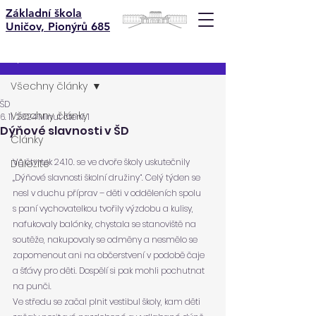
Základní škola
Uničov, Pionýrů 685
Příspěvek
Všechny články
ŠD
Všechny články
6. 11. 2024
Minut čtení: 1
Dýňové slavnosti v ŠD
Články
Ve čtvrtek 24.10. se ve dvoře školy uskutečnily 
Důležité
„Dýňové slavnosti školní družiny“. Celý týden se 
nesl v duchu příprav – děti v odděleních spolu 
s paní vychovatelkou tvořily výzdobu a kulisy, 
nafukovaly balónky, chystala se stanoviště na 
soutěže, nakupovaly se odměny a nesmělo se 
zapomenout ani na občerstvení v podobě čaje 
a šťávy pro děti. Dospělí si pak mohli pochutnat 
na punči.
Ve středu se začal plnit vestibul školy, kam děti 