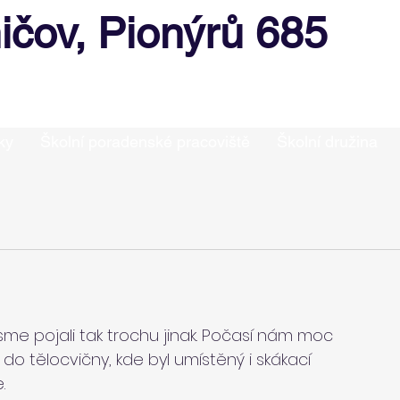
ičov, Pionýrů 685
ky
Školní poradenské pracoviště
Školní družina
sme pojali tak trochu jinak. Počasí nám moc 
do tělocvičny, kde byl umístěný i skákací 
.