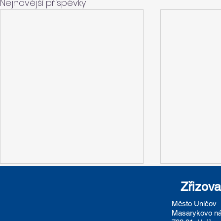
Nejnovější příspěvky
Zřizova
Město
Uničov
Masarykovo ná