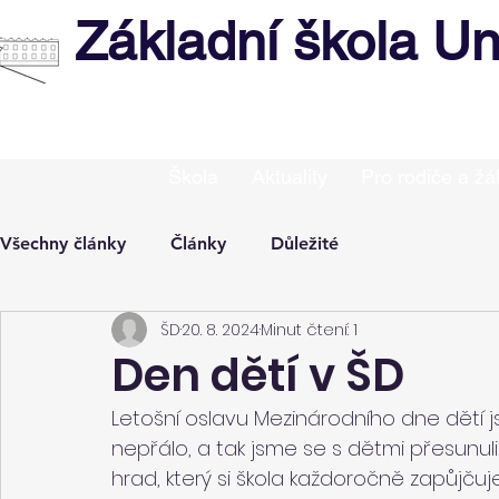
Základní škola Un
Škola
Aktuality
Pro rodiče a žá
Všechny články
Články
Důležité
ŠD
20. 8. 2024
Minut čtení: 1
Den dětí v ŠD
Letošní oslavu Mezinárodního dne dětí j
nepřálo, a tak jsme se s dětmi přesunuli 
hrad, který si škola každoročně zapůjčuje