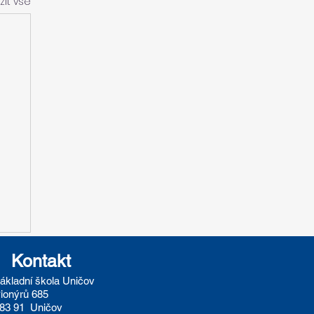
zit vše
Kontakt
ákladní škola Uničov
ionýrů 685
83 91 Uničov