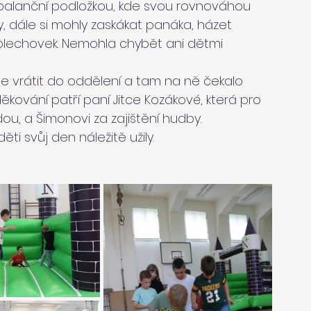
 balanční podložkou, kde svou rovnováhou 
y, dále si mohly zaskákat panáka, házet 
 plechovek. Nemohla chybět ani dětmi 
 se vrátit do oddělení a tam na ně čekalo 
ování patří paní Jitce Kozákové, která pro 
dou, a Šimonovi za zajištění hudby.
ěti svůj den náležitě užily.