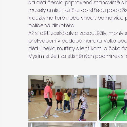
Na děti čekala připravená stanoviště s
musely umístit kuličku do středu podložk
kroužky na terč nebo shodit co nejvíce
oblíbená diskotéka.
Až si děti zaskákaly a zasoutěžily, mohly
překvapení v podobě nanuka. Velké poděk
děti upekla muffiny s lentilkami a čokolá
Myslím si, že i za stísněných podmínek si d