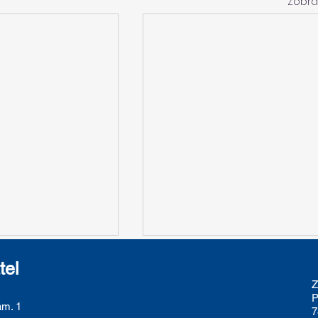
Zobra
tel
Z
P
m. 1
7