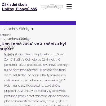
Základní škola
Uničov, Pionýrů 685
Příspěvek
Všechny články
1. stupeň
Všechny články
20. 8. 2024
Minut čtení: 1
„Den Země 2024“ ve 3. ročníku byl
Články
super!
Na jaře slaví svátek naše planeta, a to „Dnem 
Důležité
Země“. Naši třeťáci nejprve 22. 4. vydatně 
pomáhali sázet před školou dva nové stromky – 
tulipánovníky velkokvěté – a potom si ve třídě 
vyzkoušeli třídění odpadu, aktivity související s 
naší planetou, její ochranou, tedy s ekologií. A 
týden na to zažili dopoledne, které skvěle 
připravil DDM Uničov. V areálu Vily Terezy děti 
postupně prošly deset stanovišť, kde se dověděly 
plno zajímavostí ze života včel, hmyzu, ryb a z 