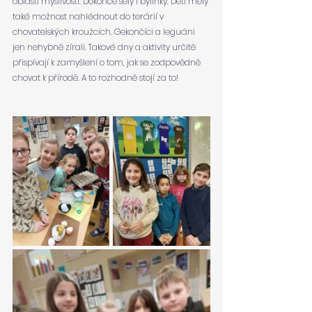
oblasti myslivosti. Dokonce sely i bylinky. Děti měly 
také možnost nahlédnout do terárií v 
chovatelských kroužcích. Gekončíci a leguáni 
jen nehybně zírali. Takové dny a aktivity určitě 
přispívají k zamyšlení o tom, jak se zodpovědně 
chovat k přírodě. A to rozhodně stojí za to!