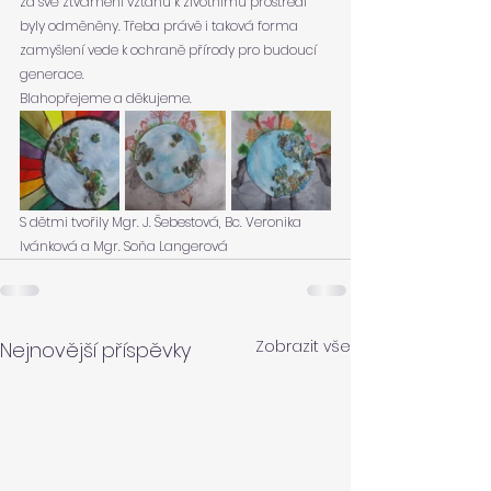
za své ztvárnění vztahu k životnímu prostředí 
byly odměněny. Třeba právě i taková forma 
zamyšlení vede k ochraně přírody pro budoucí 
generace.
Blahopřejeme a děkujeme.
S dětmi tvořily Mgr. J. Šebestová, Bc. Veronika 
Ivánková a Mgr. Soňa Langerová
Zobrazit vše
Nejnovější příspěvky