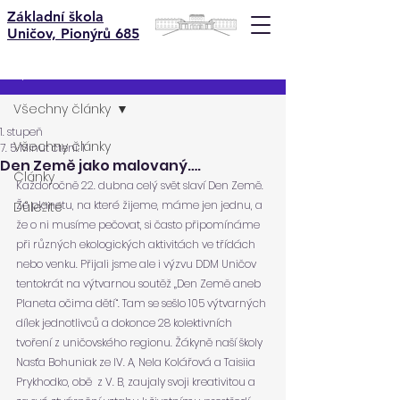
Základní škola
Uničov, Pionýrů 685
Příspěvek
Všechny články
1. stupeň
Všechny články
7. 5.
Minut čtení: 1
Den Země jako malovaný….
Články
Každoročně 22. dubna celý svět slaví Den Země. 
Že planetu, na které žijeme, máme jen jednu, a 
Důležité
že o ni musíme pečovat, si často připomínáme 
při různých ekologických aktivitách ve třídách 
nebo venku. Přijali jsme ale i výzvu DDM Uničov 
tentokrát na výtvarnou soutěž „Den Země aneb 
Planeta očima dětí“. Tam se sešlo 105 výtvarných 
dílek jednotlivců a dokonce 28 kolektivních 
tvoření z uničovského regionu. Žákyně naší školy 
Nasťa Bohuniak ze IV. A, Nela Kolářová a Taisiia 
Prykhodko, obě  z V. B, zaujaly svoji kreativitou a 