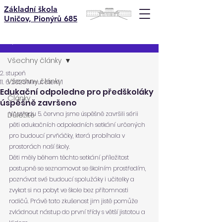
Základní škola
Uničov, Pionýrů 685
Příspěvek
Všechny články
2. stupeň
Všechny články
11. 6. 2025
Minut čtení: 1
Edukační odpoledne pro předškoláky
Články
úspěšně završeno
Ve středu 5. června jsme úspěšně završili sérii 
Důležité
pěti edukačních odpoledních setkání určených 
pro budoucí prvňáčky, která probíhala v 
prostorách naší školy.
Děti měly během těchto setkání příležitost 
postupně se seznamovat se školním prostředím, 
poznávat své budoucí spolužáky i učitelky a 
zvykat si na pobyt ve škole bez přítomnosti 
rodičů. Právě tato zkušenost jim jistě pomůže 
zvládnout nástup do první třídy s větší jistotou a 