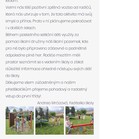
klidem.
Velmi nás těší pozitivní zpětná vazba od rodičů, 
která nás utvrzuje v tom, že tato aktivita má svůj 
smysl a přínos. Proto v ní plánujeme pokračovat 
i v dalších letech.
Během posledního setkání děti využily za 
pomoci školní družiny náš školní pozemek, kde 
pro ně bylo připraveno zábavné a podnětné 
odpoledne plné her. Rodiče mezitím měli 
prostor seznámit se s vedením školy a získat 
důležité informace ohledně nástupu svých dětí 
do školy.
Děkujeme všem zúčastněným a našim 
předškolákům přejeme pohodový a radostný 
vstup do první třídy!
Andrea Mrázová, ředitelka školy