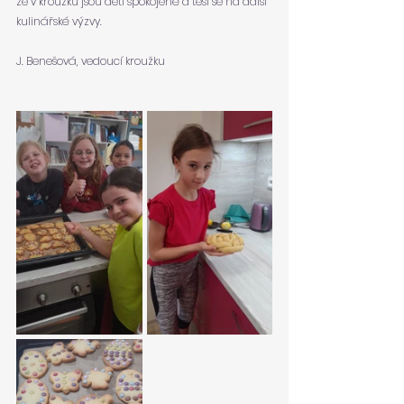
že v kroužku jsou děti spokojené a těší se na další 
kulinářské výzvy.
J. Benešová, vedoucí kroužku