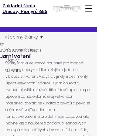
Základní škola
Uničov, Pionýrů 685
Příspěvek
Všechny články
ŠD
Všechny články
25. 4. 2025
Minut čtení: 1
Jarní vaření
Články
Svátky jara a Velikonoc jsou také pro mnohé 
spojeny s dobrým jídlem. Nejinak je tomu i 
Důležité
v kroužcích vaření. Vždyť kdy jindy si děti mohly 
upéct velikonoční nádivku z jarních kopřiv 
zvanou hlavička. Každé dítko si také upletlo a po 
upečení odneslo domů svůj velikonoční 
mazanec, zdobila se kuřátka z piškotů a pekla se 
sušenková vajíčka s lentilkami.
Tematické vaření je pro děti nejen zábavou, ale 
hlavně jde o naučení a zvládnutí jednotlivých 
postupů a kuchařských dovedností. Jsem ráda, 