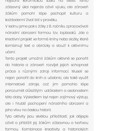
nejstarší keramickou sošku na světě. Tento 
zábavný úkol nejenže oživil výuku, ale zároveň 
žákům pomohl lépe pochopit kulturu a 
každodenní život lidí v pravěku.
V lednu jsme pak s žáky z 8. ročníku zpracovávali 
národní obrození formou tzv. lapbooků. Jde o 
kreativní projekt ve formě knihy nebo složky, které 
kombinují text a obrázky a slouží k aktivnímu 
učení.
Tento projekt umožnil žákům aktivně se ponořit 
do historie a zároveň rozvíjet jejich schopnost 
práce s různými zdroji informací. Museli se 
nejen ponořit do knih a učebnic, ale také využít 
internetové zdroje, což jim pomohlo lépe 
porozumět důležitým událostem a osobnostem 
této doby. Výsledkem byl nejen zajímavý výstup, 
ale i hlubší pochopení národního obrození a 
jeho vlivu na českou historii.
Tyto aktivity jsou skvělou příležitostí, jak dějepis 
oživit a přiblížit jej žákům zábavnou a tvořivou 
formou. Kombinace kreativity a historických 