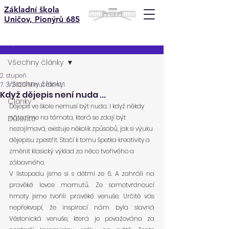
Základní škola
Uničov, Pionýrů 685
Příspěvek
Všechny články
2. stupeň
Všechny články
7. 3. 2025
Minut čtení: 1
Když dějepis není nuda ...
Články
Dějepis ve škole nemusí být nuda. I když někdy 
narazíme na témata, která se zdají být 
Důležité
nezajímavá, existuje několik způsobů, jak si výuku 
dějepisu zpestřit. Stačí k tomu špetka kreativity a 
změnit klasický výklad za něco tvořivého a 
zábavného.
V listopadu jsme si s dětmi ze 6. A zahráli na 
pravěké lovce mamutů. Ze samotvrdnoucí 
hmoty jsme tvořili pravěké venuše. Určitě vás 
nepřekvapí, že inspirací nám byla slavná 
Věstonická venuše, která je považována za 