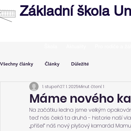
Základní škola Un
Škola
Aktuality
Pro rodiče a žá
Všechny články
Články
Důležité
1. stupeň
27. 1. 2025
Minut čtení: 1
Máme nového k
Na začátku ledna jsme velkým opakování
teď nás čeká ta druhá - historie naší vl
„přišel“ náš nový plyšový kamarád Mamut