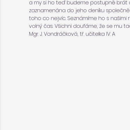
a my si ho teď budeme postupně brát
zaznamenána do jeho deníku společně s
toho co nejvíc. Seznámíme ho s našimi rod
volný čas. Všichni doufáme, že se mu tad
Mgr. J. Vondráčková, tř. učitelka IV. A