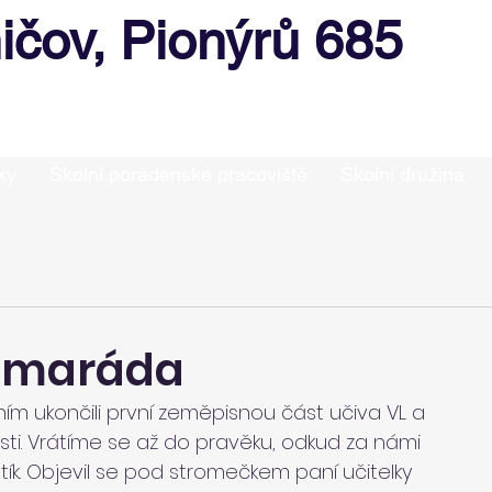
ičov, Pionýrů 685
ky
Školní poradenské pracoviště
Školní družina
amaráda
m ukončili první zeměpisnou část učiva VL a 
asti. Vrátíme se až do pravěku, odkud za námi 
ík. Objevil se pod stromečkem paní učitelky 