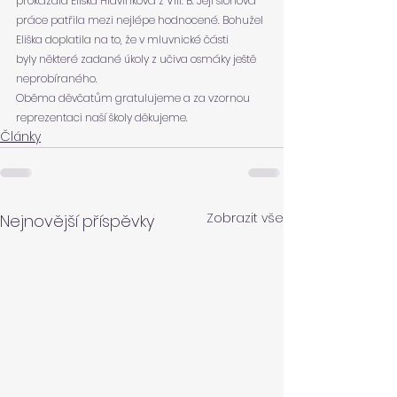
prokázala Eliška Hlavinková z VIII. B. Její slohová 
práce patřila mezi nejlépe hodnocené. Bohužel 
Eliška doplatila na to, že v mluvnické části
byly některé zadané úkoly z učiva osmáky ještě 
neprobíraného.
Oběma děvčatům gratulujeme a za vzornou 
reprezentaci naší školy děkujeme.
Články
Zobrazit vše
Nejnovější příspěvky