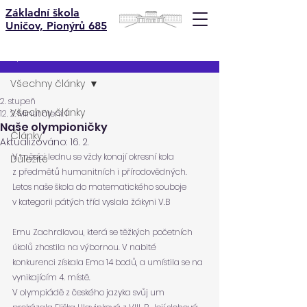
Základní škola
Uničov, Pionýrů 685
Příspěvek
Všechny články
2. stupeň
Všechny články
12. 2.
Minut čtení: 1
Naše olympioničky
Články
Aktualizováno:
16. 2.
V měsíci lednu se vždy konají okresní kola 
Důležité
z předmětů humanitních i přírodovědných.
Letos naše škola do matematického souboje 
v kategorii pátých tříd vyslala žákyni V.B
Emu Zachrdlovou, která se těžkých početních 
úkolů zhostila na výbornou. V nabité
konkurenci získala Ema 14 bodů, a umístila se na 
vynikajícím 4. místě.
V olympiádě z českého jazyka svůj um 