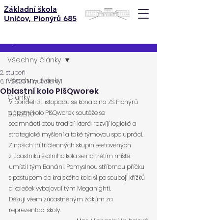
Základní škola
Uničov, Pionýrů 685
Příspěvek
Všechny články
2. stupeň
Všechny články
6. 11. 2025
Minut čtení: 1
Oblastní kolo PIšQworek
Články
V pondělí 3. listopadu se konalo na ZŠ Pionýrů 
oblastní kolo PIšQworek, soutěže se 
Důležité
sedmnáctiletou tradicí, která rozvíjí logické a 
strategické myšlení a také týmovou spolupráci. 
Z našich tří tříčlenných skupin sestavených 
z účastníků školního kola se na třetím místě 
umístil tým Banáni. Pomyslnou stříbrnou příčku 
s postupem do krajského kola si po souboji křížků 
a koleček vybojoval tým Meganighti.
Děkuji všem zúčastněným žákům za 
reprezentaci školy.