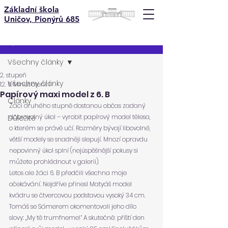
Základní škola
Uničov, Pionýrů 685
Příspěvek
Všechny články
2. stupeň
Všechny články
12. 6.
Minut čtení: 1
Papírový maxi model z 6. B
Články
Žáci druhého stupně dostanou občas zadaný 
dobrovolný úkol – vyrobit papírový model tělesa, 
Důležité
o kterém se právě učí. Rozměry bývají libovolné, 
větší modely se snadněji slepují. Mnozí opravdu 
nepovinný úkol splní (nejúspěšnější pokusy si 
můžete prohlédnout v galerii).
Letos ale žáci 6. B předčili všechna moje 
očekávání. Nejdříve přinesl Matyáš model 
kvádru se čtvercovou podstavou vysoký 34 cm. 
Tomáš se Sámerem okomentovali jeho dílo 
slovy: „My tě trumfneme!“ A skutečně: příští den 