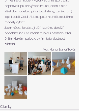
přinesli svůj model - vysoký 85 cm! Spolužákům 
popisovali, jak při výrobě musel jeden z nich 
vlézt do modelu a přidržovat stěny, které druhý 
lepil k sobě. Celá třída se potom chtěla s oběma 
modely vyfotit.
Jsem ráda, že existují děti, které se dokáží 
nadchnout a uskutečnit takovou nevšední akci. 
Držím klukům palce, aby jim tato vlastnost 
zůstala.
Mgr. Hana Bartoňková
Články