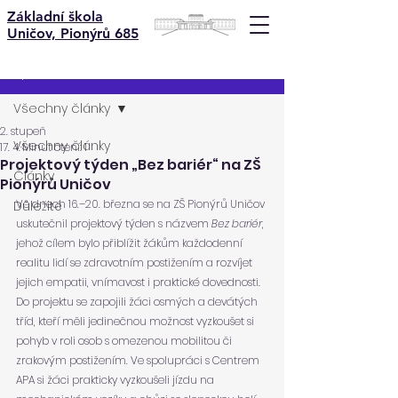
Základní škola
Uničov, Pionýrů 685
Příspěvek
Všechny články
2. stupeň
Všechny články
17. 4.
Minut čtení: 1
Projektový týden „Bez bariér“ na ZŠ
Články
Pionýrů Uničov
Ve dnech 16.–20. března se na ZŠ Pionýrů Uničov 
Důležité
uskutečnil projektový týden s názvem 
Bez bariér
, 
jehož cílem bylo přiblížit žákům každodenní 
realitu lidí se zdravotním postižením a rozvíjet 
jejich empatii, vnímavost i praktické dovednosti.
Do projektu se zapojili žáci osmých a devátých 
tříd, kteří měli jedinečnou možnost vyzkoušet si 
pohyb v roli osob s omezenou mobilitou či 
zrakovým postižením. Ve spolupráci s Centrem 
APA si žáci prakticky vyzkoušeli jízdu na 