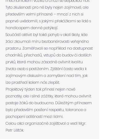
mechanickém vozíku a chůzi se slepeckou holí. 
Tyto zkušenosti pro ně byly nejen zajímavé, ale 
především velmi přínosné – mnozí z nich si 
poprvé uvědomili, s jakými překážkami se lidé s 
handicapem denně potýkají.
Součástí aktivit byl také pohyb v okolí školy, kde 
žáci zkoumali míru bezbariérovosti veřejného 
prostoru. Zaměřovali se například na dostupnost 
chodníků, přechodů, vstupů do budov či dalších 
prvků, které mohou zásadně ovlivnit kvalitu 
života osob s postižením. Zjištění často vedla k 
zajímavým diskusím a zamyšlení nad tím, jak 
lze prostředí kolem nás zlepšit.
Projektový týden tak přinesl nejen nové 
poznatky, ale i silné zážitky, které mohou ovlivnit 
postoje žáků do budoucna. Důležitým přínosem 
bylo především posílení respektu, tolerance a 
pochopení odlišností mezi lidmi.
Celou akci organizačně zajišťoval a vedl Mgr. 
Petr Lišťák.