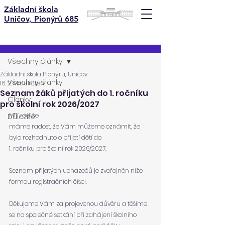
Základní škola
Uničov, Pionýrů 685
Příspěvek
Všechny články
Základní škola Pionýrů, Uničov
Všechny články
16. 2.
Minut čtení: 1
Seznam žáků přijatých do 1. ročníku
Články
pro školní rok 2026/2027
Milí rodiče,
Důležité
máme radost, že Vám můžeme oznámit, že 
bylo rozhodnuto o přijetí dětí do 
1. ročníku pro školní rok 2026/2027.
Seznam přijatých uchazečů je zveřejněn níže 
formou registračních čísel.
Děkujeme Vám za projevenou důvěru a těšíme 
se na společné setkání při zahájení školního 