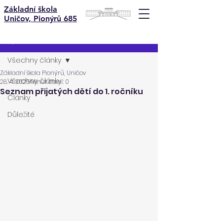
Základní škola
Uničov, Pionýrů 685
Příspěvek
Všechny články
Základní škola Pionýrů, Uničov
Všechny články
28. 4. 2025
Minut čtení: 0
Seznam přijatých dětí do 1. ročníku
Články
Důležité