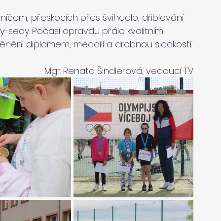
 míčem, přeskocích přes švihadlo, driblování 
ehy-sedy. Počasí opravdu přálo kvalitním 
ěněni diplomem, medailí a drobnou sladkostí.
Mgr. Renata Šindlerová, vedoucí TV