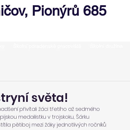
ičov, Pionýrů 685
ky
Školní poradenské pracoviště
Školní družina
tryní světa!
šení přivítali žáci třetího až sedmého 
jskou medailistku v trojskoku, Šárku 
tila pětiboj mezi žáky jednotlivých ročníků 