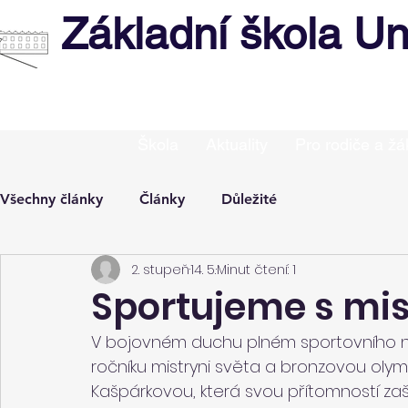
Základní škola Un
Škola
Aktuality
Pro rodiče a žá
Všechny články
Články
Důležité
2. stupeň
14. 5.
Minut čtení: 1
Sportujeme s mis
V bojovném duchu plném sportovního nad
ročníku mistryni světa a bronzovou olympi
Kašpárkovou, která svou přítomností zaští