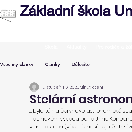
Základní škola Un
Škola
Aktuality
Pro rodiče a žá
Všechny články
Články
Důležité
2. stupeň
11. 6. 2025
Minut čtení: 1
Stelární astrono
… bylo téma červnové astronomické sout
hodinovém výkladu pana Jiřího Konečnéh
vlastnostech (včetně naší nejbližší hvěz