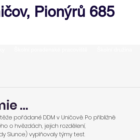
ičov, Pionýrů 685
ky
Školní poradenské pracoviště
Školní družina
mie …
ěže pořádané DDM v Uničově. Po přibližně 
o o hvězdách, jejich rozdělení, 
dy Slunce) vyplňovaly týmy test.