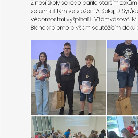
Z naší školy se lépe dařilo starším žákům 
se umístil tým ve složení A. Salaj, D. Syrů
vědomostmi vyšplhali L. Vítámvásová, M. 
Blahopřejeme a všem soutěžícím děkuje