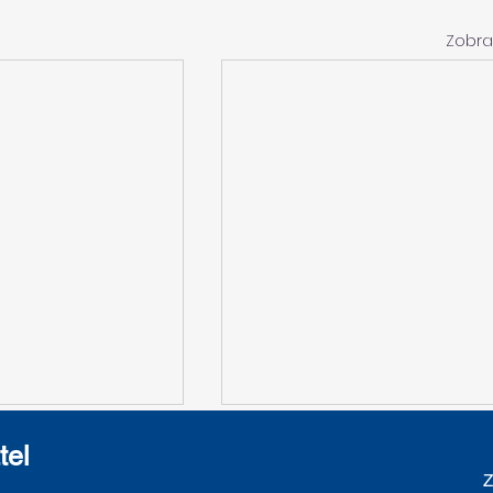
Zobra
tel
Z