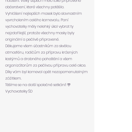
nadšení. Velký úspěch mělo také připravené 
občerstvení, které všechny potěšilo.
Vyhlášení nejlepších masek bylo slavnostním 
vyvrcholením celého karnevalu. Paní 
vychovatelky měly nelehký úkol vybrat ty 
nejzdařilejší, protože všechny masky byly 
originální a pečlivě připravené.
Děkujeme všem účastníkům za skvělou 
atmosféru, rodičům za přípravu krásných 
kostýmů a drobného pohoštění a všem 
organizátorům za pečlivou přípravu celé akce. 
Díky vám byl karneval opět nezapomenutelným 
zážitkem.
Těšíme se na další společné setkání! 🎊
Vychovatelky ŠD