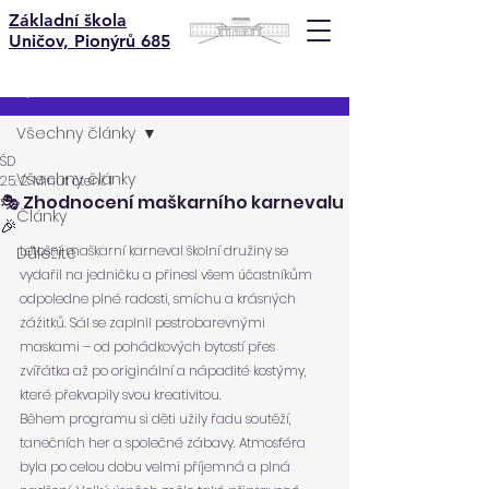
Základní škola
Uničov, Pionýrů 685
Příspěvek
Všechny články
ŠD
Všechny články
25. 2.
Minut čtení: 1
🎭 Zhodnocení maškarního karnevalu
Články
🎉
Letošní maškarní karneval školní družiny se 
Důležité
vydařil na jedničku a přinesl všem účastníkům 
odpoledne plné radosti, smíchu a krásných 
zážitků. Sál se zaplnil pestrobarevnými 
maskami – od pohádkových bytostí přes 
zvířátka až po originální a nápadité kostýmy, 
které překvapily svou kreativitou.
Během programu si děti užily řadu soutěží, 
tanečních her a společné zábavy. Atmosféra 
byla po celou dobu velmi příjemná a plná 