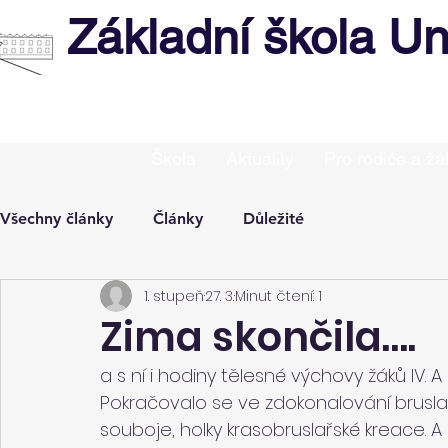
Základní škola Un
Škola
Aktuality
Pro rodiče a žá
Všechny články
Články
Důležité
1. stupeň
27. 3.
Minut čtení: 1
Zima skončila….
a s ní i hodiny tělesné výchovy žáků IV. A 
Pokračovalo se ve zdokonalování bruslař
souboje, holky krasobruslařské kreace. A k