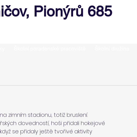
ičov, Pionýrů 685
ky
Školní poradenské pracoviště
Školní družina
na zimním stadionu, totiž bruslení. 
ských dovedností, hoši přidali hokejové 
dyž se přidaly ještě tvořivé aktivity 