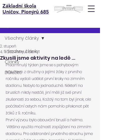
Základní škola
Uničov, Pionýrů 685
Příspěvek
Všechny články
2. stupeň
Všechny články
4. 11. 2024
Minut čtení: 1
Zkusili jsme aktivity na ledě ...
Články
Předminulý týden jsme se s pohybovým 
kroužkem z družiny a jejími žáky z prvního 
Důležité
ročníku vydali udělat první kroky na zimním 
stadionu. Nebylo to jednoduché. Někteří na 
bruslích nikdy nestáli, jiní měli již své první 
zkušenosti za sebou. Každý na tom byl jinak, ale 
počáteční ostych nám pomohlo překonat pět 
žáků z 9. ročníku.
První výzvou bylo obouvání bruslí a helma. 
 Většina využila možnosti zapůjčení na zimním 
stadionu. Pro odstranění prvotního strachu jsme 