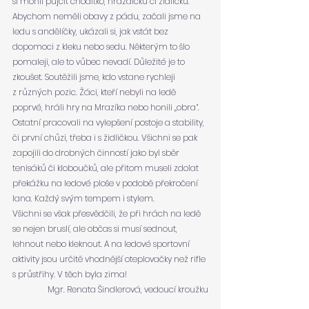
si mohli půjčit chodítko, hrazdičku či židličku. 
Abychom neměli obavy z pádu, začali jsme na 
ledu s andělíčky, ukázali si, jak vstát bez 
dopomoci z kleku nebo sedu. Některým to šlo 
pomaleji, ale to vůbec nevadí. Důležité je to 
zkoušet. Soutěžili jsme, kdo vstane rychleji 
z různých pozic. Žáci, kteří nebyli na ledě 
poprvé, hráli hry na Mrazíka nebo honili „obra“. 
Ostatní pracovali na vylepšení postoje a stability, 
či první chůzi, třeba i s židličkou. Všichni se pak 
zapojili do drobných činností jako byl sběr 
tenisáků či kloboučků, ale přitom museli zdolat 
překážku na ledové ploše v podobě překročení 
lana. Každý svým tempem i stylem.
Všichni se však přesvědčili, že při hrách na ledě 
se nejen bruslí, ale občas si musí sednout, 
lehnout nebo kleknout. A na ledové sportovní 
aktivity jsou určitě vhodnější oteplovačky než rifle 
s průstřihy. V těch byla zima!
Mgr. Renata Šindlerová, vedoucí kroužku