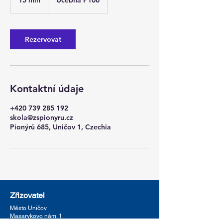
15 min
1
Učebna P106
5
m
i
n
Rezervovat
Kontaktní údaje
+420 739 285 192
skola@zspionyru.cz
Pionýrů 685, Uničov 1, Czechia
Zřizovatel
Město
Uničov
Masarykovo nám. 1