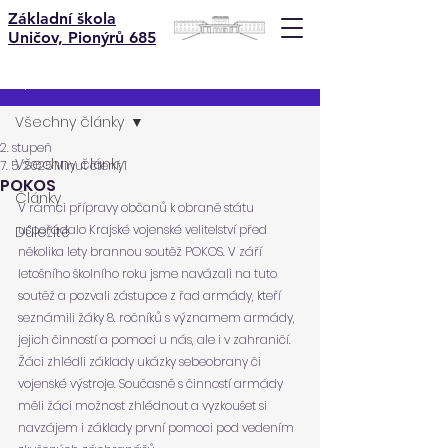
Základní škola
Uničov, Pionýrů 685
Příspěvek
Všechny články
2. stupeň
Všechny články
7. 5. 2025
Minut čtení: 1
POKOS
Články
V rámci přípravy občanů k obraně státu 
uspořádalo Krajské vojenské velitelství před 
Důležité
několika lety brannou soutěž POKOS. V září 
letošního školního roku jsme navázali na tuto 
soutěž a pozvali zástupce z řad armády, kteří 
seznámili žáky 8. ročníků s významem armády, 
jejich činností a pomoci u nás, ale i v zahraničí. 
Žáci zhlédli základy ukázky sebeobrany či 
vojenské výstroje. Současně s činností armády 
měli žáci možnost zhlédnout a vyzkoušet si 
navzájem i základy první pomoci pod vedením 