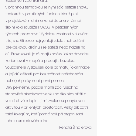
zkušených záchranářů.
S brannou tematikou se nyní žáci setkali znovu, 
tentokrát v praktických úkolech, které plnili 
v projektovém dni na konci dubna v rámci 
školní kola soutěže POKOS.  V pětičlenných 
týmech prokazovali fyzickou zdatnost v silovém 
triu, snažili se co nejrychleji zdolat netradiční 
překážkovou dráhu i se zátěží nebo házeli na 
cíl. Prokazovali, jaké znají značky, jak se dovedou 
zorientovat v mapě a pracují s buzolou. 
Současně si vyzkoušeli, co si pamatují o armádě 
a její důležitosti pro bezpečnost našeho státu 
nebo jak poskytnout první pomoc.
Díky pěknému počasí mohli žáci všechna 
stanoviště absolvovat venku na školním hřišti a 
volné chvíle doplnit jimi zvolenou pohybovou 
aktivitou v přilehlých prostorách. Velký dík patří 
také kolegům, kteří pomáhali při organizaci 
tohoto projektového dne.
Renata Šindlerová