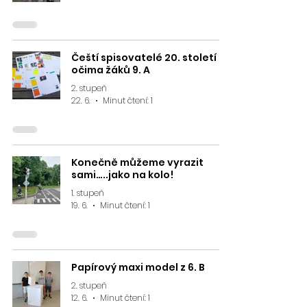
Čeští spisovatelé 20. století
očima žáků 9. A
2. stupeň
22. 6.
Minut čtení: 1
Konečně můžeme vyrazit
sami…..jako na kolo!
1. stupeň
19. 6.
Minut čtení: 1
Papírový maxi model z 6. B
2. stupeň
12. 6.
Minut čtení: 1