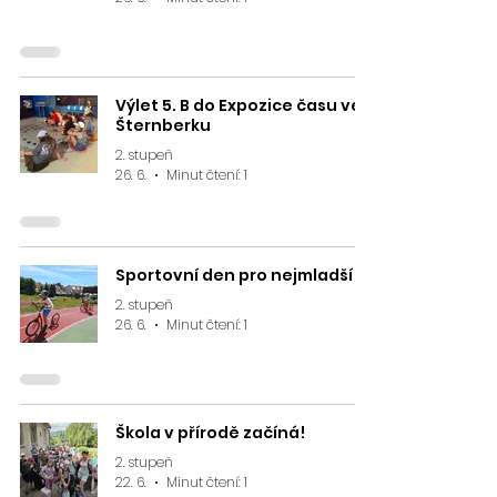
Výlet 5. B do Expozice času ve
Šternberku
2. stupeň
26. 6.
Minut čtení: 1
Sportovní den pro nejmladší
2. stupeň
26. 6.
Minut čtení: 1
Škola v přírodě začíná!
2. stupeň
22. 6.
Minut čtení: 1