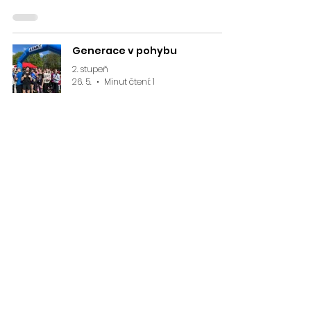
Generace v pohybu
2. stupeň
26. 5.
Minut čtení: 1
Atletický trojboj
1. stupeň
25. 5.
Minut čtení: 1
Beseda s uničovskou
spisovatelkou přiblížila dětem
svět knih
1. stupeň
25. 5.
Minut čtení: 1