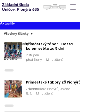
Základní škola
Uničov, Pionýrů 685
Aktuality
Všechny články
Všechny články
Příměstský tábor - Cesta
kolem světa za 5 dní
Články
2. stupeň
Důležité
před 5 dny
Minut čtení: 1
Příměstské tábory ZŠ Pionýrů
Základní škola Pionýrů, Uničov
19. 7.
Minut čtení: 1