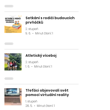
Setkání s rodiči budoucích
prvňáčků
2. stupeň
9. 6.
Minut čtení: 1
Atletický víceboj
2. stupeň
1. 6.
Minut čtení: 1
Třeťáci objevovali svět
pomocí virtuální reality
1. stupeň
28. 5.
Minut čtení: 1