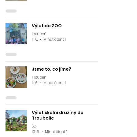
Výlet do ZOO
1. stupeň
11. 6.
Minut čtení: 1
Jsme to, co jíme?
1. stupeň
11. 6.
Minut čtení: 1
Výlet školní družiny do
Troubelic
ŠD
10. 6.
Minut čtení: 1