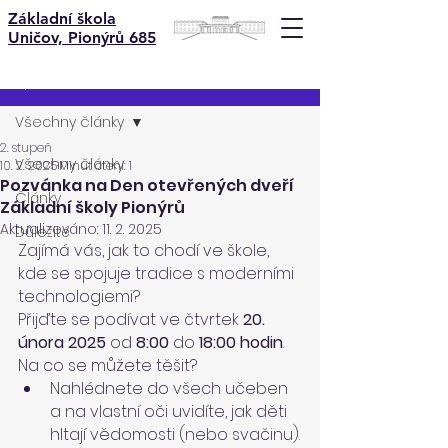
Základní škola
Uničov, Pionýrů 685
Příspěvek
Všechny články
2. stupeň
Všechny články
10. 2. 2025
Minut čtení: 1
Pozvánka na Den otevřených dveří
Články
Základní školy Pionýrů
Aktualizováno:
11. 2. 2025
Důležité
Zajímá vás, jak to chodí ve škole, 
kde se spojuje tradice s moderními 
technologiemi?
Přijďte se podívat ve čtvrtek 
20. 
února 2025
 od 
8:00 
do
 18:00 hodin
.
Na co se můžete těšit?
Nahlédnete do všech učeben 
a na vlastní oči uvidíte, jak děti 
hltají vědomosti (nebo svačinu).