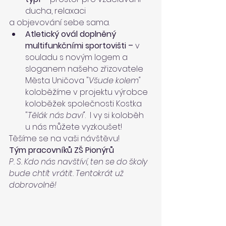
ducha, relaxaci
a objevování sebe sama.
Atletický ovál doplněný 
multifunkčními sportovišti –
 v 
souladu s novým logem a 
sloganem našeho zřizovatele 
Města Uničova "
Všude kolem" 
koloběžíme v projektu výrobce 
koloběžek společnosti Kostka 
"
Tělák nás baví"
.  I vy si koloběh 
u nás můžete vyzkoušet!
Těšíme se na vaši návštěvu!
Tým pracovníků ZŠ Pionýrů
P. S. Kdo nás navštíví, ten se do školy 
bude chtít vrátit. Tentokrát už 
dobrovolně!