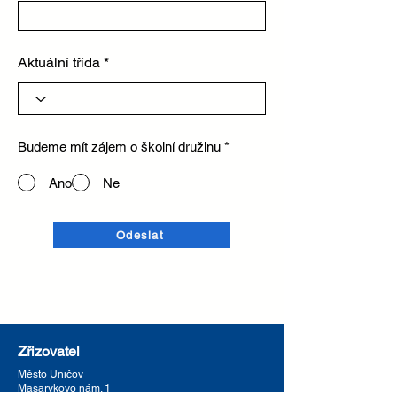
Aktuální třída
Budeme mít zájem o školní družinu
*
Ano
Ne
Odeslat
Zřizovatel
Město
Uničov
Masarykovo nám. 1