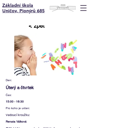
Základní škola
Uničov, Pionýrů 685
< zpět
Den:
Úterý a čtvrtek
Čas:
15:00 - 16:30
Pro koho je určen:
edoucí kroužku:
V
Renata Válková