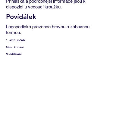
Přihláška a podrobnější informace jsou k
dispozici u vedoucí kroužku.
Povídálek
Logopedická prevence hravou a zábavnou
formou.
1. až 3. ročník
Místo konání:
V. oddělení