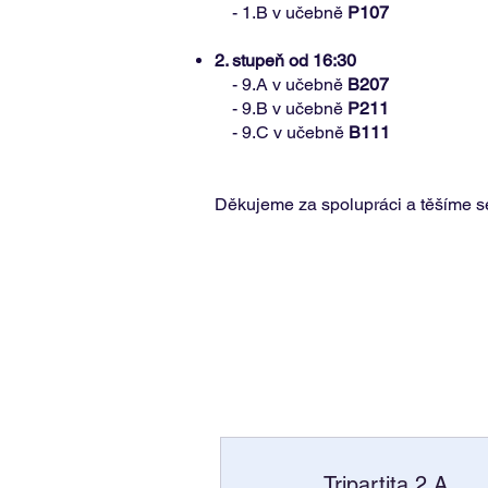
- 1.B v učebně
P107
2. stupeň od 16:30
- 9.A v učebně
B207
- 9.B v učebně
P211
- 9.C v učebně
B111
Děkujeme za spolupráci a těšíme se
Tripartita 2.A