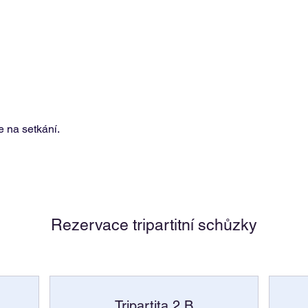
 na setkání.
Rezervace tripartitní schůzky
Tripartita 2.B