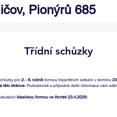
ičov, Pionýrů 685
ky
Školní poradenské pracoviště
Školní družina
Třídní schůzky
schůzky pro
2. - 8. ročník
formou tripartitních setkání v termínu
23
a této stránce.
Podrobnosti a případné další informace vám sdělí t
uskuteční
klasickou formou ve čtvrtek 23.4.2026: