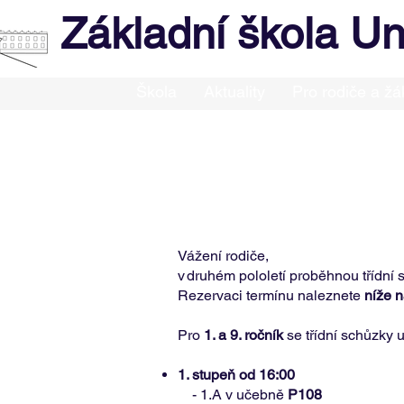
Základní škola Un
Škola
Aktuality
Pro rodiče a žá
Vážení rodiče,
v druhém pololetí proběhnou třídní 
Rezervaci termínu naleznete
níže n
Pro
1. a 9. ročník
se třídní schůzky 
1. stupeň od 16:00
- 1.A v učebně
P108