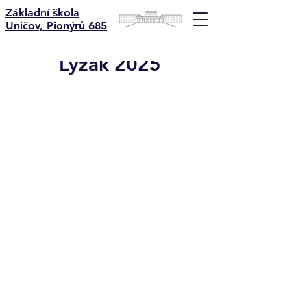
Základní škola
Uničov, Pionýrů 685
Lyžák 2025