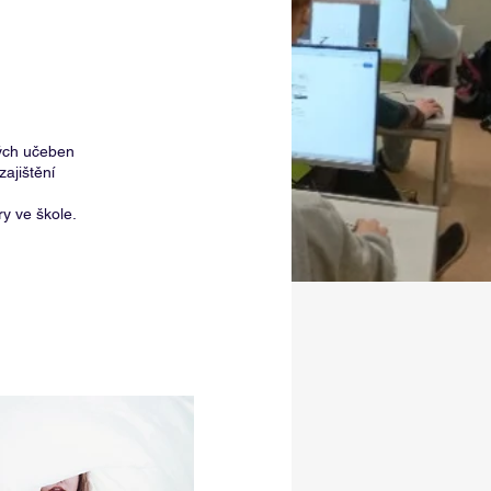
vých učeben
zajištění
ry ve škole.