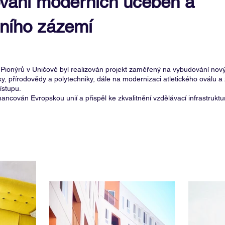
vání moderních učeben a
vního zázemí
 Pionýrů v Uničově byl realizován projekt zaměřený na vybudování no
iky, přírodovědy a polytechniky, dále na modernizaci atletického oválu a 
ístupu.
inancován Evropskou unií a přispěl ke zkvalitnění vzdělávací infrastruktu