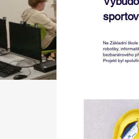
Vybudo
sporto
Na Základní škole
robotiky, informat
bezbariérového př
Projekt byl spoluf