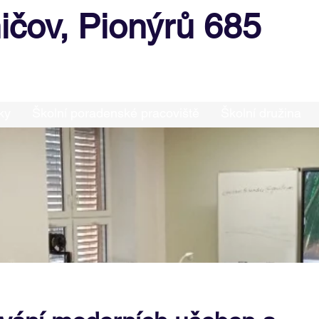
ičov, Pionýrů 685
ky
Školní poradenské pracoviště
Školní družina