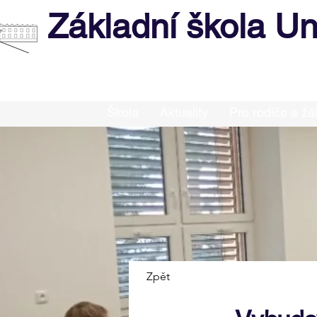
Základní škola Un
Škola
Aktuality
Pro rodiče a žá
Zpět